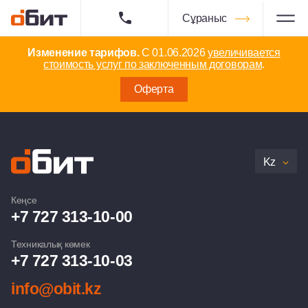
Сұраныс
Изменение тарифов.
С 01.06.2026
увеличивается
стоимость услуг по заключенным договорам
.
Оферта
Kz
Кеңсе
+7 727 313-10-00
Техникалық көмек
+7 727 313-10-03
info@obit.kz