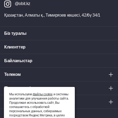
@obit.kz
Қазақстан, Алматы қ.,
Тимирязев көшесі, 42/6ү 34/1
Біз туралы
Клиенттер
Байланыстар
Телеком
IT қызметтері
Мы используем
файлы cookie
и системы
аналитики для улучшения работы сайта.
Толық шешімдер
Продолжая использовать сайт, Вы
соглашаетесь с обработкой
персональных данных, собираемых
посредством Яндекс Метрика, в целях