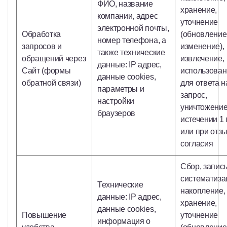
ФИО, название
хранение,
компании, адрес
уточнение
электронной почты,
Обработка
(обновление
номер телефона, а
запросов и
изменение),
также технические
обращений через
извлечение,
данные: IP адрес,
Сайт (формы
использова
данные cookies,
обратной связи)
для ответа н
параметры и
запрос,
настройки
уничтожение
браузеров
истечении 1 
или при отз
согласия
Сбор, запись
систематиза
Технические
накопление,
данные: IP адрес,
хранение,
данные cookies,
Повышение
уточнение
информация о