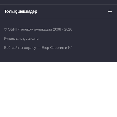
Толық шешімдер
© ОБИТ-телекоммуникации
2008 -
2026
Құпиялылық саясаты
Веб-сайтты әзірлеу —
Егор Сорокин и K°